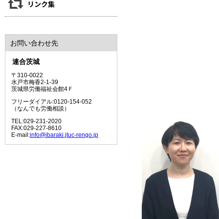
お問い合わせ先
連合茨城
〒310-0022
水戸市梅香2-1-39
茨城県労働福祉会館4Ｆ
フリーダイアル:0120-154-052
（なんでも労働相談）
TEL:029-231-2020
FAX:029-227-8610
E-mail:
info@ibaraki.jtuc-rengo.jp