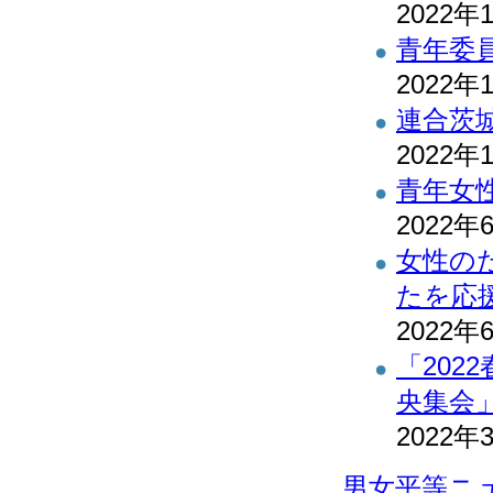
2022年
青年委
2022年
連合茨
2022年
青年女
2022年
女性の
たを応
2022年
「202
央集会
2022年
男女平等ニ