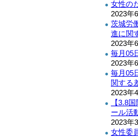
女性の
2023年
茨城労
進に関
2023年
毎月0
2023年
毎月0
関する
2023年
【3.
ール活
2023年
女性委