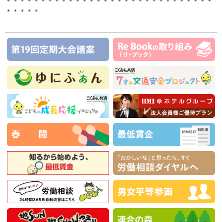
＊＊＊＊＊＊＊＊＊＊＊＊＊＊＊＊＊＊＊＊＊＊＊＊＊＊＊＊＊＊
＊＊＊＊＊