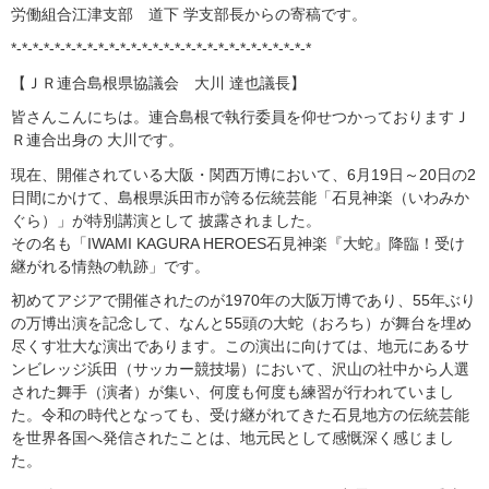
労働組合江津支部 道下 学支部長からの寄稿です。
*-*-*-*-*-*-*-*-*-*-*-*-*-*-*-*-*-*-*-*-*-*-*-*-*-*-*-*
【ＪＲ連合島根県協議会 大川 達也議長】
皆さんこんにちは。連合島根で執行委員を仰せつかっておりますＪ
Ｒ連合出身の 大川です。
現在、開催されている大阪・関西万博において、6月19日～20日の2
日間にかけて、島根県浜田市が誇る伝統芸能「石見神楽（いわみか
ぐら）」が特別講演として 披露されました。
その名も「IWAMI KAGURA HEROES石見神楽『大蛇』降臨！受け
継がれる情熱の軌跡」です。
初めてアジアで開催されたのが1970年の大阪万博であり、55年ぶり
の万博出演を記念して、なんと55頭の大蛇（おろち）が舞台を埋め
尽くす壮大な演出であります。この演出に向けては、地元にあるサ
ンビレッジ浜田（サッカー競技場）において、沢山の社中から人選
された舞手（演者）が集い、何度も何度も練習が行われていまし
た。令和の時代となっても、受け継がれてきた石見地方の伝統芸能
を世界各国へ発信されたことは、地元民として感慨深く感じまし
た。