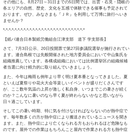
その他にも、8月27日～31日までの5日間では、出雲・石見・隠岐の
各エリアの自然、歴史、文化を五感で体験できる催事も予定されて
おります。ぜひ、みなさまも『ＪＲ』を利用して万博に旅行へいき
ませんか？
*-*-*-*-*-*-*-*-*-*-*-*-*-*-*-*-*-*-*-*-*-*-*-*-*-*-*-*
【紙パ連合日本製紙労働組合江津支部 道下 学支部長】
さて、7月3日公示、20日投開票で第27回参議院選挙が施行されてい
ます。連合島根では先般開催された地方委員会において中山集氏を
組織推薦しています。各構成組織においては比例選挙区の組織候補
者当選に向け精力的に取り組んでいきましょう。
また、今年は梅雨も例年より早く明け夏本番となってきました。夏
といえば夏祭りや花火大会等楽しいイベントが盛りだくさんです
が、ここ数年気温の上昇が激しく私自身、いつまでこの暑さが続く
のか？こんなに暑いのなら早く夏が終わらないかなと思いながら
日々過ごしています。
そしてこの暑い時期、特に気を付けなければならないのが熱中症で
す。毎年数多くの方が熱中症により搬送されているニュースを聞き
ます。また、熱中症により亡くなられる方もおられるほど危険なも
のです。屋外での作業はもちろんこと屋内で作業される方も熱中症