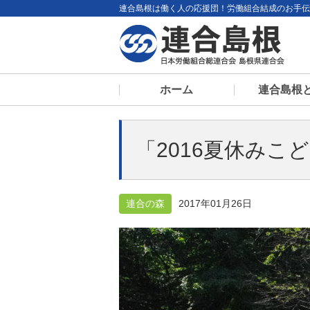
連合島根は働く人の応援団！労働組合結成のお手伝
ホーム
連合島根
連合島根とは
書記局体制
役員体制
構成組織一覧
地域協議会の現
「2016夏休みこ
連合の森
2017年01月26日