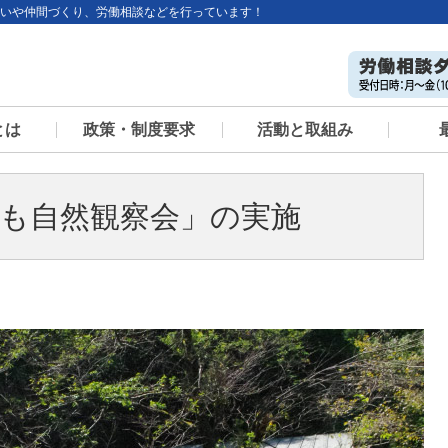
いや仲間づくり、労働相談などを行っています！
とは
政策・制度要求
活動と取組み
況
島根県における労働者の
政策・制度要求
第3次男女平等参画推進
新型コロナウィルス感染
働きはじめる高校生のた
2026連合島根春季生活
2026～2027年度運動方
専門委員会
労使声明
生活満足度調査報告書
計画
拡大と特別定額給付金に
めのワークルール講座
闘争方針（PDF）
針
（PDF）
関する緊急アンケート
ども自然観察会」の実施
調査結果報告書（PDF）