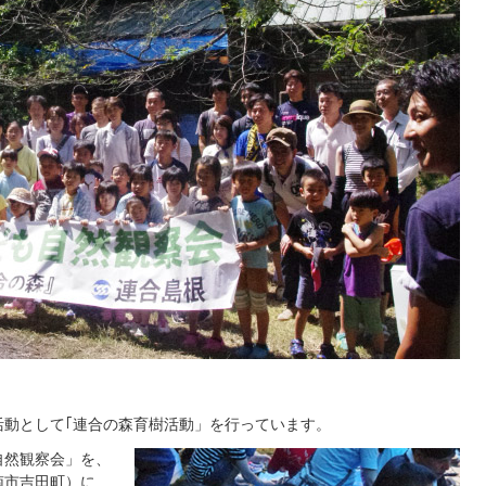
活動として｢連合の森育樹活動」を行っています。
自然観察会」を、
雲南市吉田町）に