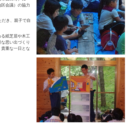
地区会議）の協力
ただき、親子で自
わる紙芝居や木工
重な思い出づくり
く貴重な一日とな