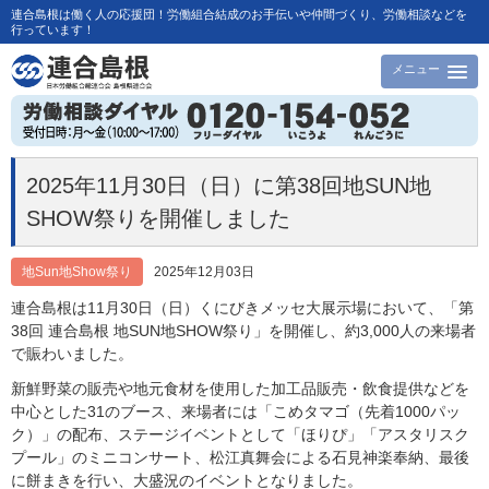
連合島根は働く人の応援団！労働組合結成のお手伝いや仲間づくり、労働相談などを
行っています！
メニュー
2025年11月30日（日）に第38回地SUN地
SHOW祭りを開催しました
地Sun地Show祭り
2025年12月03日
連合島根は11月30日（日）くにびきメッセ大展示場において、「第
38回 連合島根 地SUN地SHOW祭り」を開催し、約3,000人の来場者
で賑わいました。
新鮮野菜の販売や地元食材を使用した加工品販売・飲食提供などを
中心とした31のブース、来場者には「こめタマゴ（先着1000パッ
ク）」の配布、ステージイベントとして「ほりぴ」「アスタリスク
プール」のミニコンサート、松江真舞会による石見神楽奉納、最後
に餅まきを行い、大盛況のイベントとなりました。