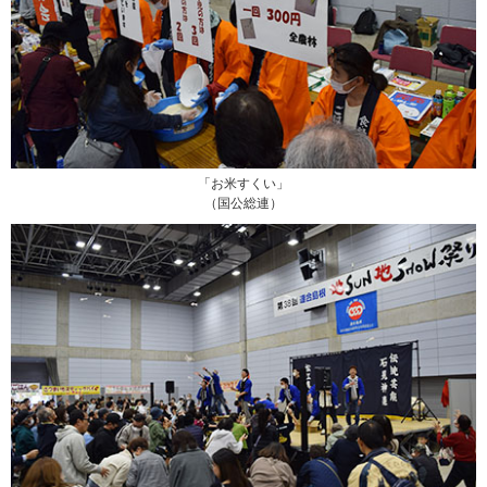
「お米すくい」
（国公総連）